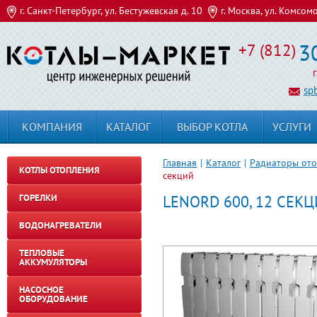
г. Санкт-Петербург, ул. Бестужевская д. 10
г. Москва, ул. Комсом
3
+7 (812)
sp
КОМПАНИЯ
КАТАЛОГ
ВЫБОР КОТЛА
УСЛУГИ
Главная
|
Каталог
|
Радиаторы от
КОТЛЫ ОТОПЛЕНИЯ
секций
ГОРЕЛКИ
LENORD 600, 12 СЕК
ВОДОНАГРЕВАТЕЛИ
ТЕПЛОВЫЕ
АККУМУЛЯТОРЫ
НАСОСНОЕ
ОБОРУДОВАНИЕ